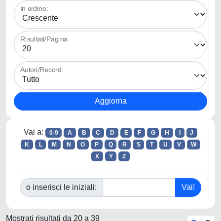
In ordine:
Risultati/Pagina
Autori/Record:
Vai a:
0-9
A
B
C
D
E
F
G
H
I
J
K
L
M
N
O
P
Q
R
S
T
U
V
W
X
Y
Z
o inserisci le iniziali:
Mostrati risultati da 20 a 39