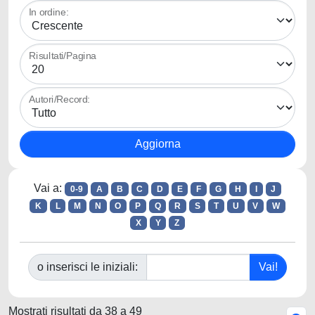
In ordine:
Risultati/Pagina
Autori/Record:
Vai a:
0-9
A
B
C
D
E
F
G
H
I
J
K
L
M
N
O
P
Q
R
S
T
U
V
W
X
Y
Z
o inserisci le iniziali:
Mostrati risultati da 38 a 49