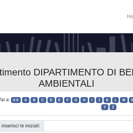
H
partimento DIPARTIMENTO DI B
AMBIENTALI
ai a:
0-9
A
B
C
D
E
F
G
H
I
J
K
L
M
Y
Z
 inserisci le iniziali: