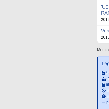
'U
RA
201
Ver
201
Mostrat
Leg
fi
f
fi
fi
f
ne