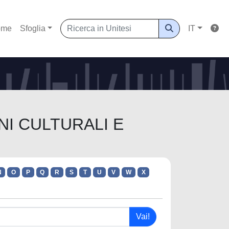
ome
Sfoglia
IT
ENI CULTURALI E
N
O
P
Q
R
S
T
U
V
W
X