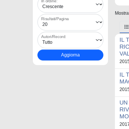
In ordine:
Mostrat
Risultati/Pagina
Autori/Record:
IL
RI
VA
201
IL 
MA
201
UN
RI
MO
201