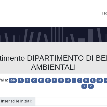
H
partimento DIPARTIMENTO DI B
AMBIENTALI
ai a:
0-9
A
B
C
D
E
F
G
H
I
J
K
L
M
Y
Z
 inserisci le iniziali: