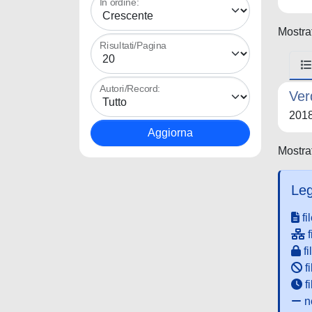
In ordine:
Mostrat
Risultati/Pagina
Autori/Record:
Ver
201
Mostrat
Leg
fi
f
fi
fi
f
ne