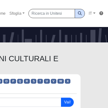
ome
Sfoglia
IT
ENI CULTURALI E
N
O
P
Q
R
S
T
U
V
W
X