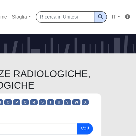
ome
Sfoglia
IT
ENZE RADIOLOGICHE,
OGICHE
N
O
P
Q
R
S
T
U
V
W
X