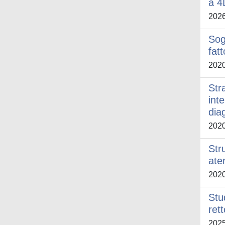
a 4
202
Sog
fat
202
Str
int
dia
202
Str
ate
202
Stud
rett
202