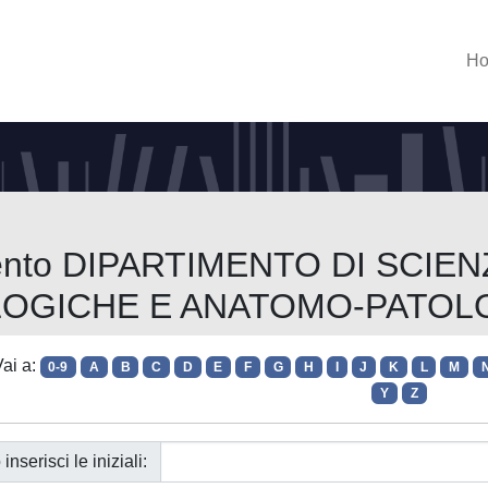
H
timento DIPARTIMENTO DI SCI
OGICHE E ANATOMO-PATOL
ai a:
0-9
A
B
C
D
E
F
G
H
I
J
K
L
M
Y
Z
 inserisci le iniziali: