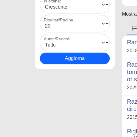
In ordine:
Mostrat
Risultati/Pagina
Autori/Record:
Rad
201
Radi
tom
of 
202
Raz
circ
201
Rig