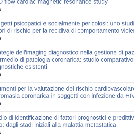
D flow cardiac magnetic resonance study
6
getti psicopatici e socialmente pericolosi: uno studi
tori di rischio per la recidiva di comportamento viole
0
ategie dell’imaging diagnostico nella gestione di paz
ermedio di patologia coronarica: studio comparativo d
gnostiche esistenti
0
umenti per la valutazione del rischio cardiovascolare
romasia coronarica in soggetti con infezione da HI
0
io di identificazione di fattori prognostici e preditt
o: dagli stadi iniziali alla malattia metastatica
5