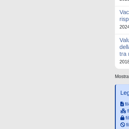
Vac
ris
202
Val
del
tra
201
Mostrat
Leg
fi
f
fi
fi