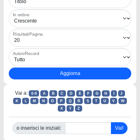
In ordine:
Risultati/Pagina
Autori/Record:
Vai a:
0-9
A
B
C
D
E
F
G
H
I
J
K
L
M
N
O
P
Q
R
S
T
U
V
W
X
Y
Z
o inserisci le iniziali: