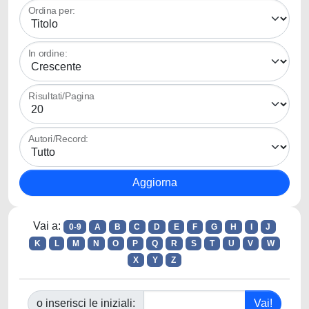
Ordina per:
In ordine:
Risultati/Pagina
Autori/Record:
Vai a:
0-9
A
B
C
D
E
F
G
H
I
J
K
L
M
N
O
P
Q
R
S
T
U
V
W
X
Y
Z
o inserisci le iniziali: