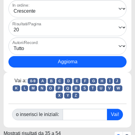
In ordine:
Risultati/Pagina
Autori/Record:
Vai a:
0-9
A
B
C
D
E
F
G
H
I
J
K
L
M
N
O
P
Q
R
S
T
U
V
W
X
Y
Z
o inserisci le iniziali:
Mostrati risultati da 35 a 54