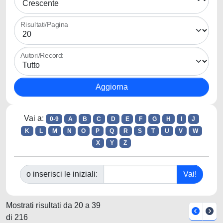
Risultati/Pagina
Autori/Record:
Vai a:
0-9
A
B
C
D
E
F
G
H
I
J
K
L
M
N
O
P
Q
R
S
T
U
V
W
X
Y
Z
o inserisci le iniziali:
Mostrati risultati da 20 a 39
di 216