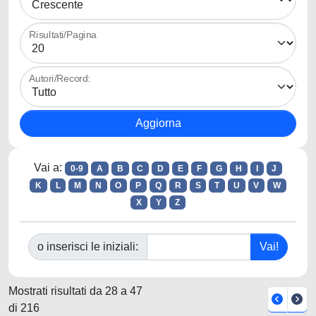
Risultati/Pagina
Autori/Record:
Vai a:
0-9
A
B
C
D
E
F
G
H
I
J
K
L
M
N
O
P
Q
R
S
T
U
V
W
X
Y
Z
o inserisci le iniziali:
Mostrati risultati da 28 a 47
di 216