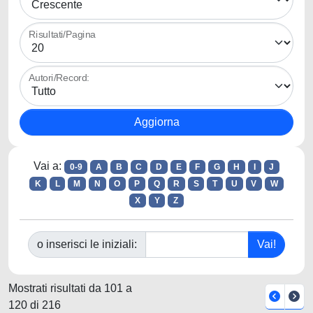
Risultati/Pagina
Autori/Record:
Vai a:
0-9
A
B
C
D
E
F
G
H
I
J
K
L
M
N
O
P
Q
R
S
T
U
V
W
X
Y
Z
o inserisci le iniziali:
Mostrati risultati da 101 a
120 di 216