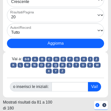
Risultati/Pagina
Autori/Record:
Vai a:
0-9
A
B
C
D
E
F
G
H
I
J
K
L
M
N
O
P
Q
R
S
T
U
V
W
X
Y
Z
o inserisci le iniziali:
Mostrati risultati da 81 a 100
di 180