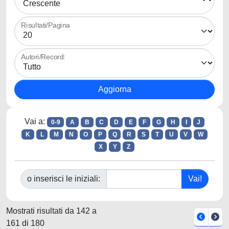
Risultati/Pagina
Autori/Record:
Vai a:
0-9
A
B
C
D
E
F
G
H
I
J
K
L
M
N
O
P
Q
R
S
T
U
V
W
X
Y
Z
o inserisci le iniziali:
Mostrati risultati da 142 a
161 di 180