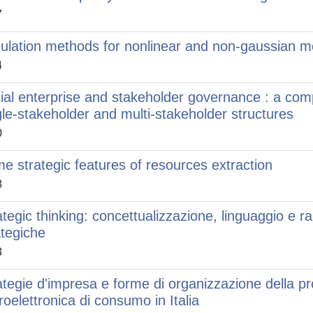
7
ulation methods for nonlinear and non-gaussian mo
4
ial enterprise and stakeholder governance : a co
gle-stakeholder and multi-stakeholder structures
0
e strategic features of resources extraction
8
ategic thinking: concettualizzazione, linguaggio e ra
ategiche
3
ategie d'impresa e forme di organizzazione della pr
roelettronica di consumo in Italia