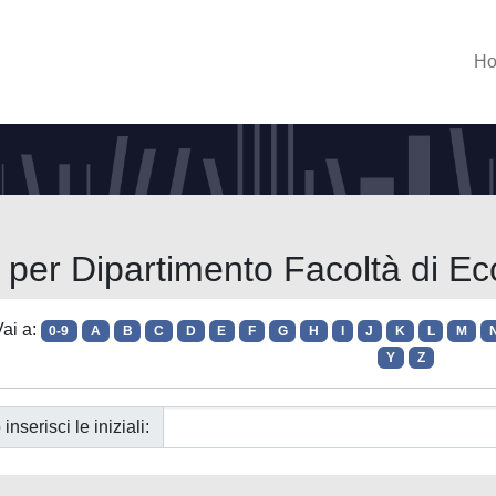
H
a per Dipartimento Facoltà di E
ai a:
0-9
A
B
C
D
E
F
G
H
I
J
K
L
M
Y
Z
 inserisci le iniziali: