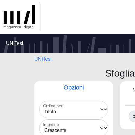
UNITesi
UNITesi
Sfogli
Opzioni
V
Ordina per:
o
In ordine: