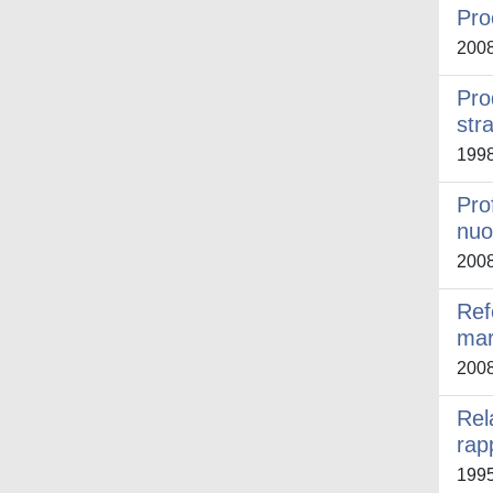
Pro
200
Pro
str
199
Pro
nuo
200
Ref
mar
200
Rel
rapp
199