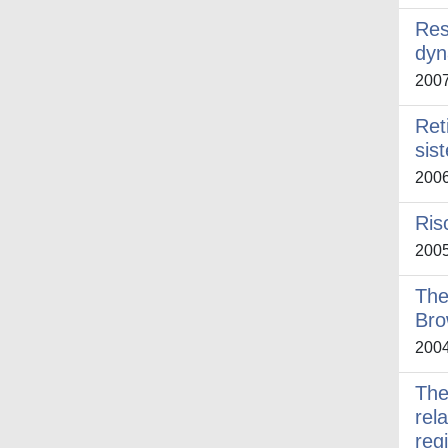
Res
dyn
200
Ret
sis
200
Ris
200
The
Bro
200
The
rel
reg