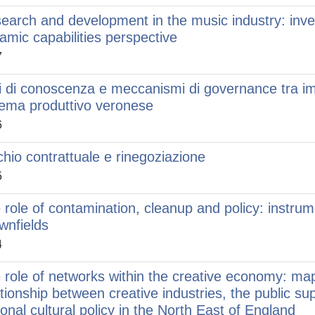
earch and development in the music industry: inves
amic capabilities perspective
7
i di conoscenza e meccanismi di governance tra impr
tema produttivo veronese
6
chio contrattuale e rinegoziazione
5
 role of contamination, cleanup and policy: instru
wnfields
4
 role of networks within the creative economy: ma
ationship between creative industries, the public su
ional cultural policy in the North East of England