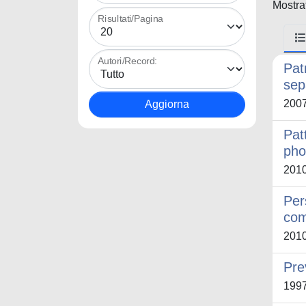
Mostrat
Risultati/Pagina
Autori/Record:
Pat
sep
200
Pat
pho
201
Per
com
201
Pre
199