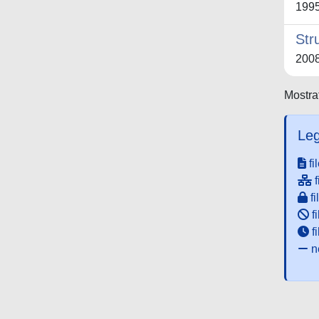
199
Str
200
Mostrat
Leg
fi
f
fi
fi
f
ne