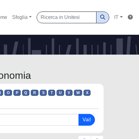
ome
Sfoglia
IT
conomia
N
O
P
Q
R
S
T
U
V
W
X