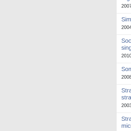
200
Sim
200
Soc
sin
201
Som
200
Str
str
200
Str
mic