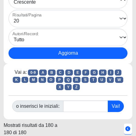
Risultati/Pagina
Autori/Record:
Vai a:
0-9
A
B
C
D
E
F
G
H
I
J
K
L
M
N
O
P
Q
R
S
T
U
V
W
X
Y
Z
o inserisci le iniziali:
Mostrati risultati da 180 a
180 di 180