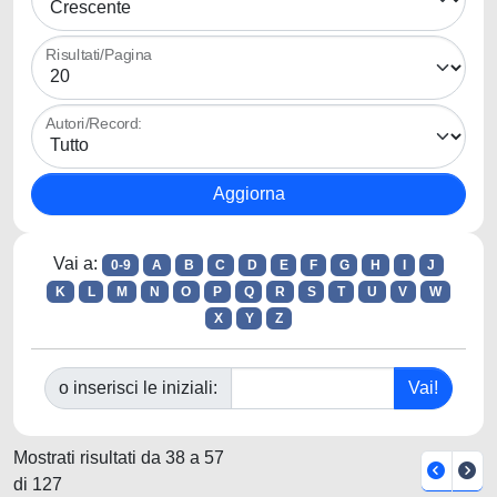
Risultati/Pagina
Autori/Record:
Vai a:
0-9
A
B
C
D
E
F
G
H
I
J
K
L
M
N
O
P
Q
R
S
T
U
V
W
X
Y
Z
o inserisci le iniziali:
Mostrati risultati da 38 a 57
di 127