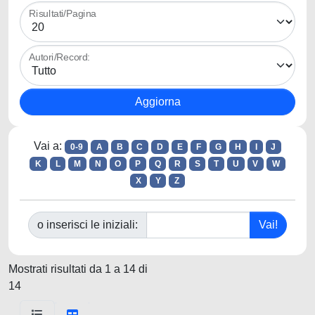
Risultati/Pagina
Autori/Record:
Vai a:
0-9
A
B
C
D
E
F
G
H
I
J
K
L
M
N
O
P
Q
R
S
T
U
V
W
X
Y
Z
o inserisci le iniziali:
Mostrati risultati da 1 a 14 di
14