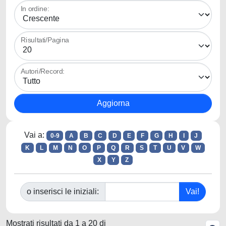
In ordine:
Risultati/Pagina
Autori/Record:
Vai a:
0-9
A
B
C
D
E
F
G
H
I
J
K
L
M
N
O
P
Q
R
S
T
U
V
W
X
Y
Z
o inserisci le iniziali:
Mostrati risultati da 1 a 20 di