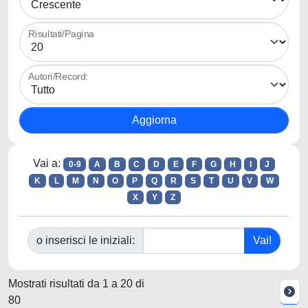
Risultati/Pagina
Autori/Record:
Vai a:
0-9
A
B
C
D
E
F
G
H
I
J
K
L
M
N
O
P
Q
R
S
T
U
V
W
X
Y
Z
o inserisci le iniziali:
Mostrati risultati da 1 a 20 di
80