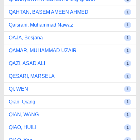
QAHTAN, BASEM AMEEN AHMED
1
Qaisrani, Muhammad Nawaz
1
QAJA, Besjana
1
QAMAR, MUHAMMAD UZAIR
1
QAZI, ASAD ALI
1
QESARI, MARSELA
1
QI, WEN
1
Qian, Qiang
1
QIAN, WANG
1
QIAO, HUILI
1