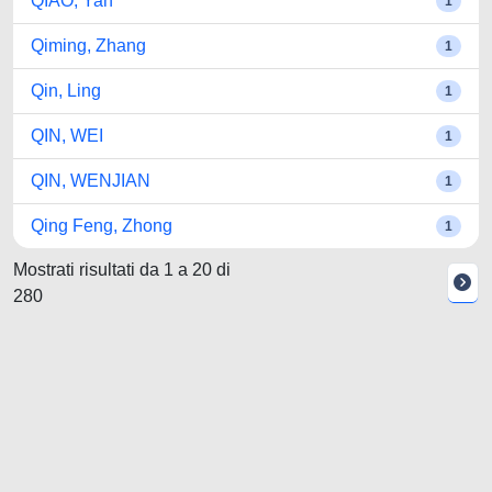
QIAO, Yan
1
Qiming, Zhang
1
Qin, Ling
1
QIN, WEI
1
QIN, WENJIAN
1
Qing Feng, Zhong
1
Mostrati risultati da 1 a 20 di
280
Powered by UNITESI
-
about