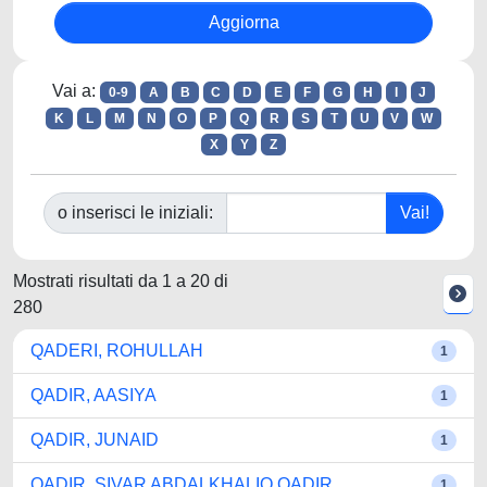
Vai a:
0-9
A
B
C
D
E
F
G
H
I
J
K
L
M
N
O
P
Q
R
S
T
U
V
W
X
Y
Z
o inserisci le iniziali:
Mostrati risultati da 1 a 20 di
280
QADERI, ROHULLAH
1
QADIR, AASIYA
1
QADIR, JUNAID
1
QADIR, SIVAR ABDALKHALIQ QADIR
1