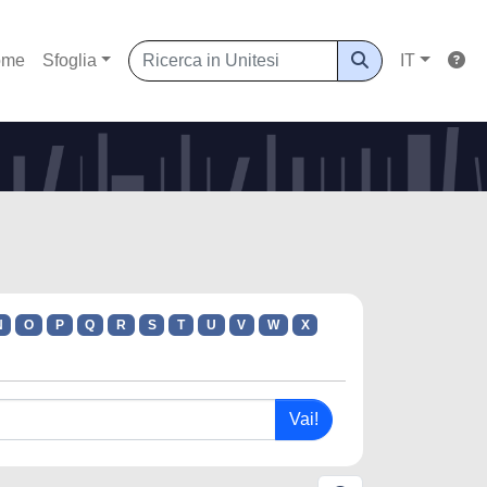
ome
Sfoglia
IT
N
O
P
Q
R
S
T
U
V
W
X