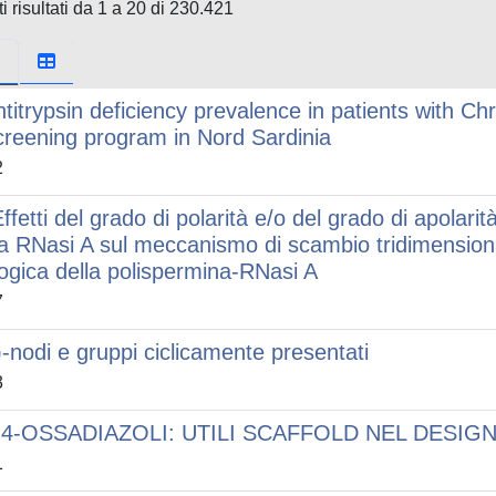
i risultati da 1 a 20 di 230.421
ntitrypsin deficiency prevalence in patients with C
creening program in Nord Sardinia
2
Effetti del grado di polarità e/o del grado di apolari
la RNasi A sul meccanismo di scambio tridimensionale
logica della polispermina-RNasi A
7
)-nodi e gruppi ciclicamente presentati
3
,4-OSSADIAZOLI: UTILI SCAFFOLD NEL DESIG
1