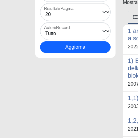
Mostrat
Risultati/Pagina
Autori/Record:
1 a
a s
202
1) 
del
bio
200
1,1
200
1,2
202