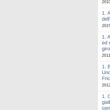
201
1. 
dell
201
1. A
ed 
gir
201
1. 
Unc
Fri
201
1. C
gia
osm