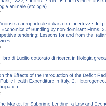
mark, 1822) sul litorale roccioso del Pacifico austral
logia animale (etologia)
7
L'industria aeroportuale italiana tra incertezze del 
 Economics of Bundling by non-dominant Firms. 3.
petitive tendering: Lessons for and from the Italia
vices.
0
. libro di Lucilio dottorato di ricerca in filologia greca
7
On the Effects of the Introduction of the Deficit R
 Public Health Expenditure in Italy. 2. Heterogene
ticipation
2
The Market for Subprime Lending: a Law and Econo