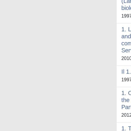
(La
bio
199
1. 
and
com
Ser
201
Il 1
199
1. 
the
Par
201
1. 