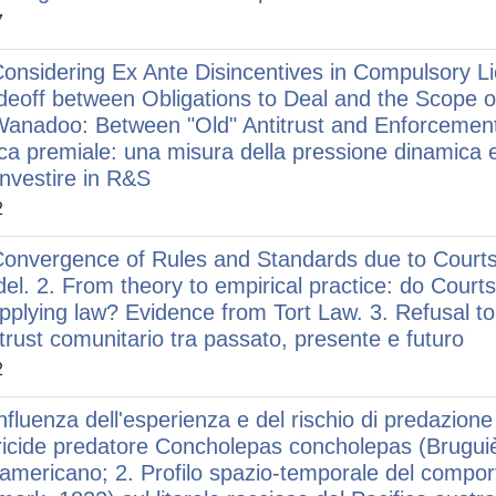
7
Considering Ex Ante Disincentives in Compulsory L
deoff between Obligations to Deal and the Scope of 
Wanadoo: Between "Old" Antitrust and Enforcement P
ica premiale: una misura della pressione dinamica e a
investire in R&S
2
Convergence of Rules and Standards due to Courts' 
el. 2. From theory to empirical practice: do Courts 
applying law? Evidence from Tort Law. 3. Refusal t
itrust comunitario tra passato, presente e futuro
2
Influenza dell'esperienza e del rischio di predazio
icide predatore Concholepas concholepas (Bruguiè
americano; 2. Profilo spazio-temporale del compor