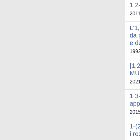
1,2
201
L'1
da 
e de
199
[1
MU
202
1,3
app
201
1-(
i r