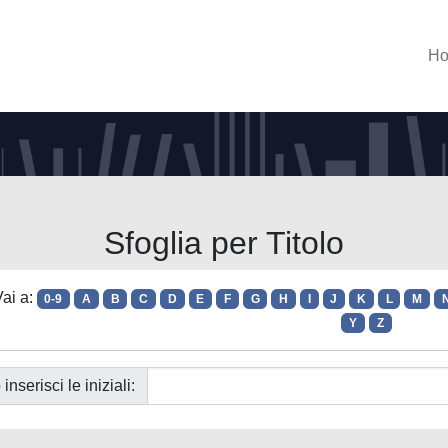
H
Sfoglia per Titolo
ai a:
0-9
A
B
C
D
E
F
G
H
I
J
K
L
M
Y
Z
 inserisci le iniziali: