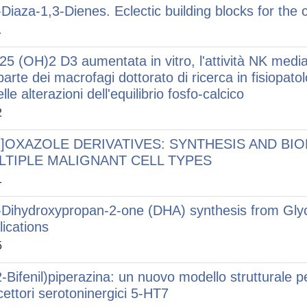
-Diaza-1,3-Dienes. Eclectic building blocks for the 
1
,25 (OH)2 D3 aumentata in vitro, l'attività NK mediant
parte dei macrofagi dottorato di ricerca in fisiopato
lle alterazioni dell'equilibrio fosfo-calcico
2
,2]OXAZOLE DERIVATIVES: SYNTHESIS AND BI
LTIPLE MALIGNANT CELL TYPES
1
-Dihydroxypropan-2-one (DHA) synthesis from Glyc
lications
5
2-Bifenil)piperazina: un nuovo modello strutturale per
ecettori serotoninergici 5-HT7