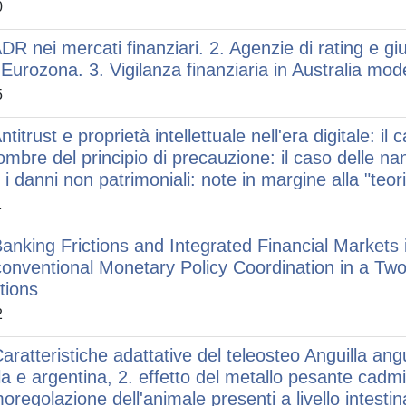
0
ADR nei mercati finanziari. 2. Agenzie di rating e gi
'Eurozona. 3. Vigilanza finanziaria in Australia model
5
ntitrust e proprietà intellettuale nell'era digitale: 
ombre del principio di precauzione: il caso delle na
o i danni non patrimoniali: note in margine alla "teor
1
Banking Frictions and Integrated Financial Market
onventional Monetary Policy Coordination in a Tw
ctions
2
aratteristiche adattative del teleosteo Anguilla angui
lla e argentina, 2. effetto del metallo pesante cadm
oregolazione dell'animale presenti a livello intestin