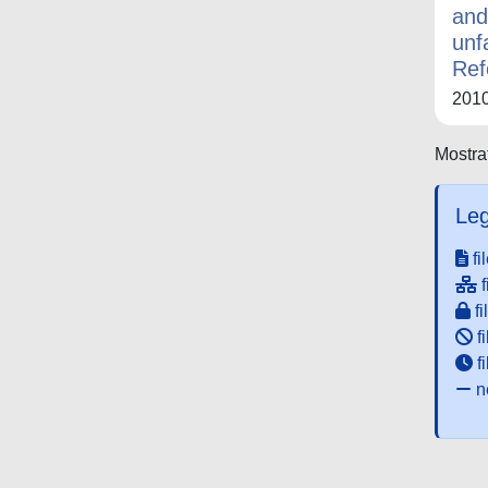
and
unf
Ref
201
Mostrat
Leg
fi
f
fi
fi
f
ne