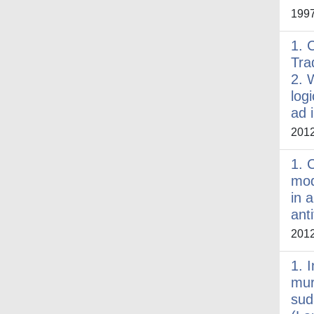
199
1. 
Tra
2. 
log
ad 
201
1. 
mod
in 
ant
201
1. 
mur
sud