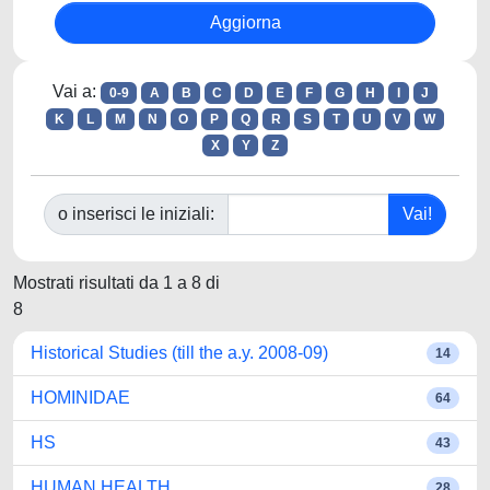
Vai a:
0-9
A
B
C
D
E
F
G
H
I
J
K
L
M
N
O
P
Q
R
S
T
U
V
W
X
Y
Z
o inserisci le iniziali:
Mostrati risultati da 1 a 8 di
8
Historical Studies (till the a.y. 2008-09)
14
HOMINIDAE
64
HS
43
HUMAN HEALTH
28