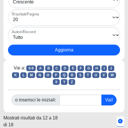
Risultati/Pagina
Autori/Record:
Vai a:
0-9
A
B
C
D
E
F
G
H
I
J
K
L
M
N
O
P
Q
R
S
T
U
V
W
X
Y
Z
o inserisci le iniziali:
Mostrati risultati da 12 a 18
di 18