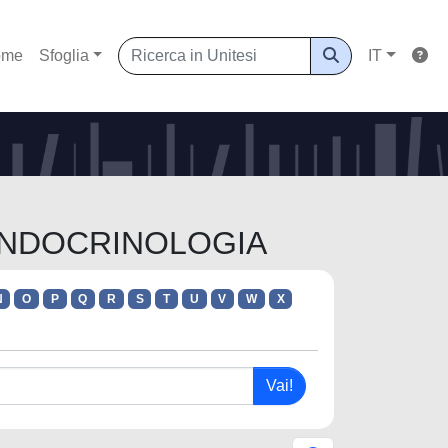
ome
Sfoglia
IT
 ENDOCRINOLOGIA
N
O
P
Q
R
S
T
U
V
W
X