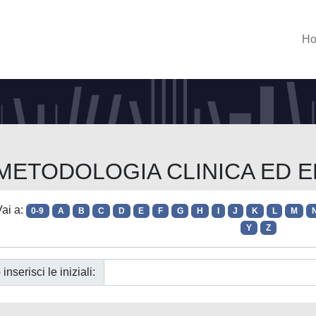
H
rso METODOLOGIA CLINICA ED
ai a:
0-9
A
B
C
D
E
F
G
H
I
J
K
L
M
Y
Z
 inserisci le iniziali: