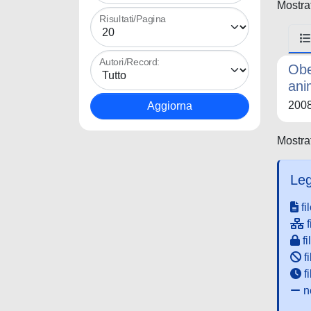
Mostrat
Risultati/Pagina
Autori/Record:
Obe
ani
200
Mostrat
Leg
fi
f
fi
fi
f
ne