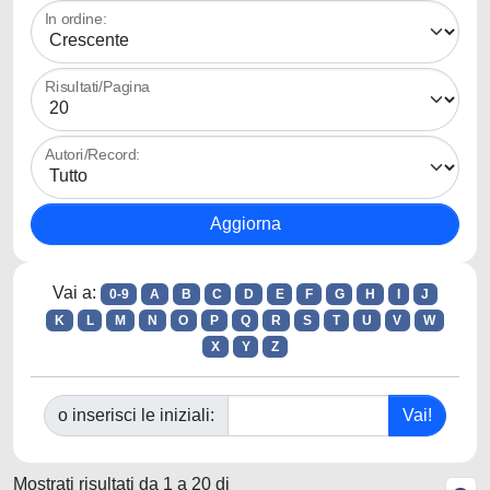
In ordine:
Risultati/Pagina
Autori/Record:
Vai a:
0-9
A
B
C
D
E
F
G
H
I
J
K
L
M
N
O
P
Q
R
S
T
U
V
W
X
Y
Z
o inserisci le iniziali:
Mostrati risultati da 1 a 20 di