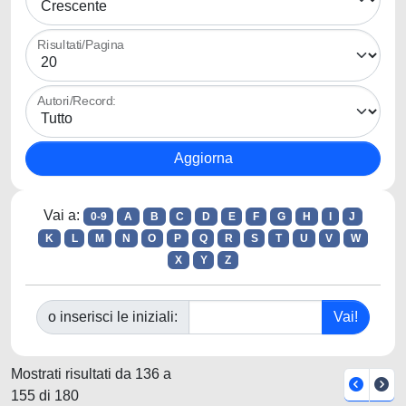
Risultati/Pagina
Autori/Record:
Vai a:
0-9
A
B
C
D
E
F
G
H
I
J
K
L
M
N
O
P
Q
R
S
T
U
V
W
X
Y
Z
o inserisci le iniziali:
Mostrati risultati da 136 a
155 di 180