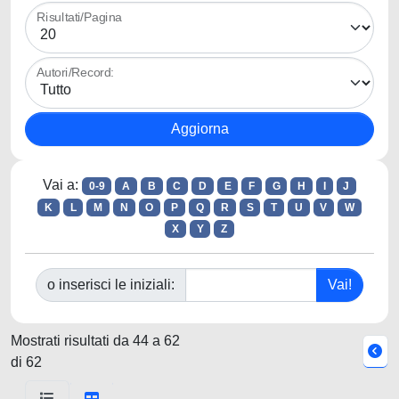
Risultati/Pagina
Autori/Record:
Vai a:
0-9
A
B
C
D
E
F
G
H
I
J
K
L
M
N
O
P
Q
R
S
T
U
V
W
X
Y
Z
o inserisci le iniziali:
Mostrati risultati da 44 a 62
di 62