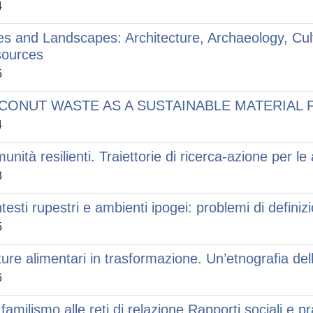
4
ies and Landscapes: Architecture, Archaeology, Cul
ources
5
CONUT WASTE AS A SUSTAINABLE MATERIAL 
4
unità resilienti. Traiettorie di ricerca-azione per le
3
testi rupestri e ambienti ipogei: problemi di defini
5
ture alimentari in trasformazione. Un’etnografia d
6
 familismo alle reti di relazione Rapporti sociali e p