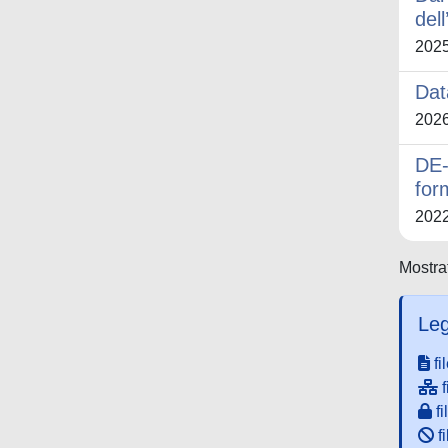
del
202
Dat
202
DE-
for
202
Mostrat
Leg
fi
f
fi
fi