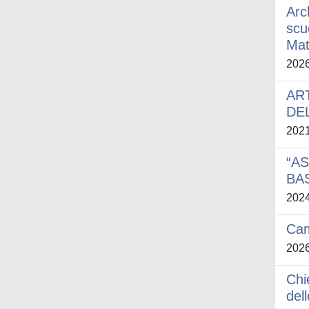
Arc
scuo
Mat
202
AR
DE
202
“A
BA
202
Cam
202
Chi
del