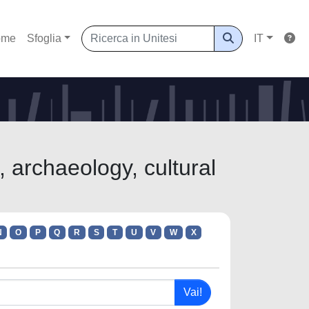
ome
Sfoglia
IT
, archaeology, cultural
N
O
P
Q
R
S
T
U
V
W
X