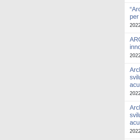
“Ar
per
202
ARC
inn
202
Arc
svil
acu
202
Arc
svil
acu
202