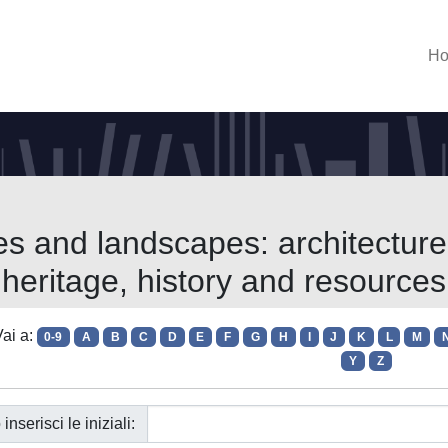
H
es and landscapes: architecture
heritage, history and resources
ai a:
0-9
A
B
C
D
E
F
G
H
I
J
K
L
M
Y
Z
 inserisci le iniziali: