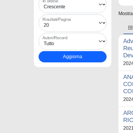
In ordine:
Mostrat
Risultati/Pagina
Autori/Record:
Adv
Reu
Dev
202
AN
CO
CO
202
AR
RIC
202