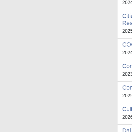
202
Cit
Res
202
CO
202
Com
202
Con
202
Cul
202
Dal