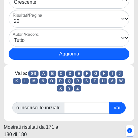
Risultati/Pagina
Autori/Record:
Vai a:
0-9
A
B
C
D
E
F
G
H
I
J
K
L
M
N
O
P
Q
R
S
T
U
V
W
X
Y
Z
o inserisci le iniziali:
Mostrati risultati da 171 a
180 di 180