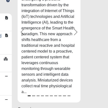
transformation driven by the
integration of Internet of Things
(IoT) technologies and Artificial
Intelligence (AI), leading to the
emergence of the Smart Health
paradigm. This new approach
precedente
successivo
d
shifts healthcare from a
traditional reactive and hospital
centered model to a proactive,
patient centered system that
leverages continuous
monitoring through wearable
sensors and intelligent data
analysis. Miniaturized devices
collect real time physiological
a...