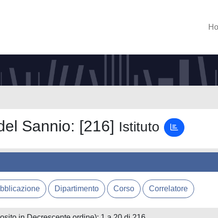
H
 del Sannio: [216]
Istituto
posito in Decrescente ordine): 1 a 20 di 216