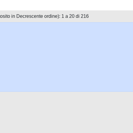
posito in Decrescente ordine): 1 a 20 di 216
ookie
-
Area riservata