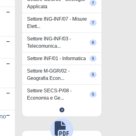
7
Applicata
Settore ING-INF/07 - Misure
7
Elett...
Settore ING-INF/03 -
6
Telecomunica...
Settore INF/01 - Informatica
5
Settore M-GGR/02 -
5
Geografia Econ...
Settore SECS-P/08 -
5
Economia e Ge...
ino