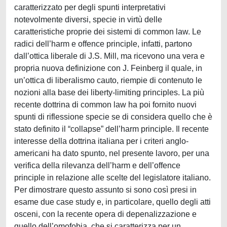
caratterizzato per degli spunti interpretativi
notevolmente diversi, specie in virtù delle
caratteristiche proprie dei sistemi di common law. Le
radici dell’harm e offence principle, infatti, partono
dall’ottica liberale di J.S. Mill, ma ricevono una vera e
propria nuova definizione con J. Feinberg il quale, in
un’ottica di liberalismo cauto, riempie di contenuto le
nozioni alla base dei liberty-limiting principles. La più
recente dottrina di common law ha poi fornito nuovi
spunti di riflessione specie se di considera quello che è
stato definito il “collapse” dell’harm principle. Il recente
interesse della dottrina italiana per i criteri anglo-
americani ha dato spunto, nel presente lavoro, per una
verifica della rilevanza dell’harm e dell’offence
principle in relazione alle scelte del legislatore italiano.
Per dimostrare questo assunto si sono così presi in
esame due case study e, in particolare, quello degli atti
osceni, con la recente opera di depenalizzazione e
quello dell’omofobia, che si caratterizza per un