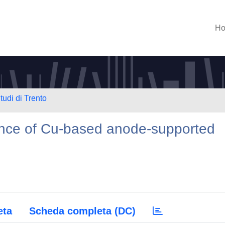
H
tudi di Trento
nce of Cu-based anode-supported
eta
Scheda completa (DC)