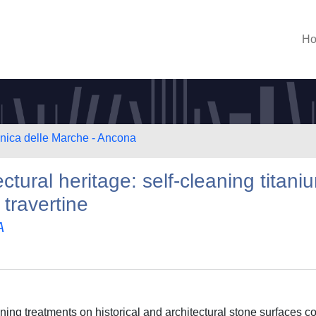
H
cnica delle Marche - Ancona
ctural heritage: self-cleaning titani
travertine
A
ing treatments on historical and architectural stone surfaces c