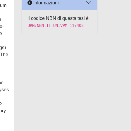
Informazioni
nium
Il codice NBN di questa tesi è
n
URN:NBN:IT:UNIVPM-117403
o-
he
gs)
. The
ne
lyses
2-
ary