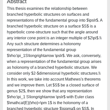
Abstract
This thesis examines the relationship between
branched hyperbolic structures on surfaces and
representations of the fundamental group into $\pslr$. A
branched hyperbolic structure on a surface $S$ is a
hyperbolic cone-structure such that the angle around
any interior cone point is an integer multiple of $2\pi$.\\
Any such structure determines a holonomy
representation of the fundamental group
$\rho:\pi_1S\longrightarrow \pslr$. We ask, conversely,
when a representation of the fundamental group arises
as holonomy of a branched hyperbolic structure. We
consider only $2-$dimensional hyperbolic structures.\\
In this work, we take into account Mathews's theorems
and we improve them. Let $S$ be a closed surface of
genus $2$, then we show that any representation
$\rho:\pi_1 S\longrightarrow \pslr$ with Euler class
$\mathcal{E}(\rho)=\pm 1$ is the holonomy of a
branched hyperbolic structure $\sigma$ on $S$. In