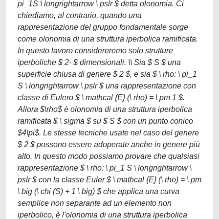
pi_1S \ longrightarrow \ pslr $ detta olonomia. Ci
chiediamo, al contrario, quando una
rappresentazione del gruppo fondamentale sorge
come olonomia di una struttura iperbolica ramificata.
In questo lavoro considereremo solo strutture
iperboliche $ 2- $ dimensionali. \\ Sia $ S $ una
superficie chiusa di genere $ 2 $, e sia $ \ rho: \ pi_1
S \ longrightarrow \ pslr $ una rappresentazione con
classe di Eulero $ \ mathcal {E} (\ rho) = \ pm 1 $.
Allora $\rho$ è olonomia di una struttura iperbolica
ramificata $ \ sigma $ su $ S $ con un punto conico
$4\pi$. Le stesse tecniche usate nel caso del genere
$ 2 $ possono essere adoperate anche in genere più
alto. In questo modo possiamo provare che qualsiasi
rappresentazione $ \ rho: \ pi_1 S \ longrightarrow \
pslr $ con la classe Euler $ \ mathcal {E} (\ rho) = \ pm
\ big (\ chi (S) + 1 \ big) $ che applica una curva
semplice non separante ad un elemento non
iperbolico, è l'olonomia di una struttura iperbolica