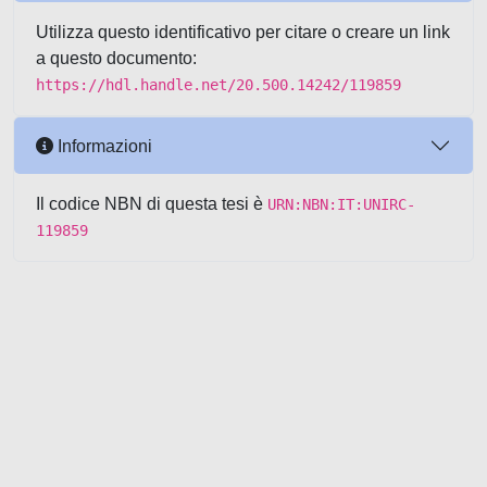
Utilizza questo identificativo per citare o creare un link
a questo documento:
https://hdl.handle.net/20.500.14242/119859
Informazioni
Il codice NBN di questa tesi è
URN:NBN:IT:UNIRC-
119859
Powered by UNITESI
-
about
UNITESI
-
Utilizzo dei cookie
-
Copyright © 2026
Area riservata