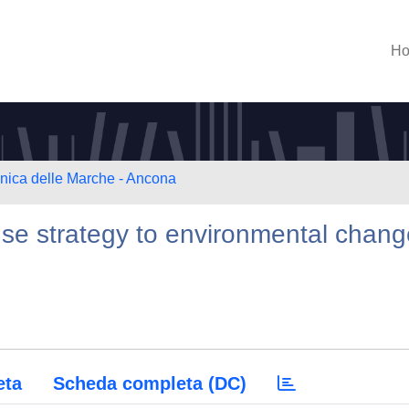
H
cnica delle Marche - Ancona
se strategy to environmental chan
eta
Scheda completa (DC)