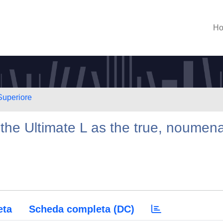
H
Superiore
 the Ultimate L as the true, noumena
eta
Scheda completa (DC)