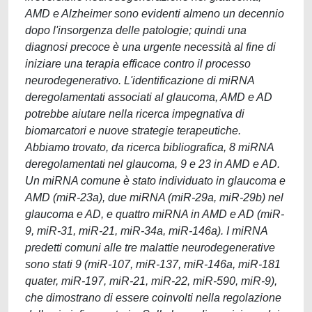
AMD e Alzheimer sono evidenti almeno un decennio
dopo l'insorgenza delle patologie; quindi una
diagnosi precoce è una urgente necessità al fine di
iniziare una terapia efficace contro il processo
neurodegenerativo. L'identificazione di miRNA
deregolamentati associati al glaucoma, AMD e AD
potrebbe aiutare nella ricerca impegnativa di
biomarcatori e nuove strategie terapeutiche.
Abbiamo trovato, da ricerca bibliografica, 8 miRNA
deregolamentati nel glaucoma, 9 e 23 in AMD e AD.
Un miRNA comune è stato individuato in glaucoma e
AMD (miR-23a), due miRNA (miR-29a, miR-29b) nel
glaucoma e AD, e quattro miRNA in AMD e AD (miR-
9, miR-31, miR-21, miR-34a, miR-146a). I miRNA
predetti comuni alle tre malattie neurodegenerative
sono stati 9 (miR-107, miR-137, miR-146a, miR-181
quater, miR-197, miR-21, miR-22, miR-590, miR-9),
che dimostrano di essere coinvolti nella regolazione