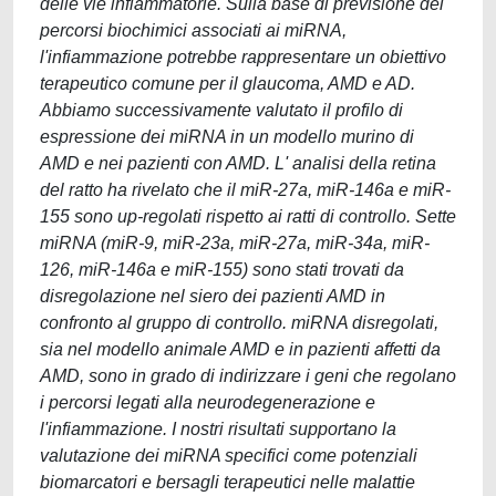
delle vie infiammatorie. Sulla base di previsione dei
percorsi biochimici associati ai miRNA,
l'infiammazione potrebbe rappresentare un obiettivo
terapeutico comune per il glaucoma, AMD e AD.
Abbiamo successivamente valutato il profilo di
espressione dei miRNA in un modello murino di
AMD e nei pazienti con AMD. L' analisi della retina
del ratto ha rivelato che il miR-27a, miR-146a e miR-
155 sono up-regolati rispetto ai ratti di controllo. Sette
miRNA (miR-9, miR-23a, miR-27a, miR-34a, miR-
126, miR-146a e miR-155) sono stati trovati da
disregolazione nel siero dei pazienti AMD in
confronto al gruppo di controllo. miRNA disregolati,
sia nel modello animale AMD e in pazienti affetti da
AMD, sono in grado di indirizzare i geni che regolano
i percorsi legati alla neurodegenerazione e
l'infiammazione. I nostri risultati supportano la
valutazione dei miRNA specifici come potenziali
biomarcatori e bersagli terapeutici nelle malattie