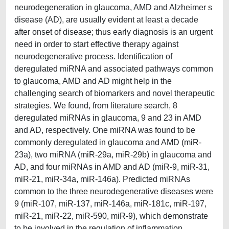
neurodegeneration in glaucoma, AMD and Alzheimer s
disease (AD), are usually evident at least a decade
after onset of disease; thus early diagnosis is an urgent
need in order to start effective therapy against
neurodegenerative process. Identification of
deregulated miRNA and associated pathways common
to glaucoma, AMD and AD might help in the
challenging search of biomarkers and novel therapeutic
strategies. We found, from literature search, 8
deregulated miRNAs in glaucoma, 9 and 23 in AMD
and AD, respectively. One miRNA was found to be
commonly deregulated in glaucoma and AMD (miR-
23a), two miRNA (miR-29a, miR-29b) in glaucoma and
AD, and four miRNAs in AMD and AD (miR-9, miR-31,
miR-21, miR-34a, miR-146a). Predicted miRNAs
common to the three neurodegenerative diseases were
9 (miR-107, miR-137, miR-146a, miR-181c, miR-197,
miR-21, miR-22, miR-590, miR-9), which demonstrate
to be involved in the regulation of inflammation