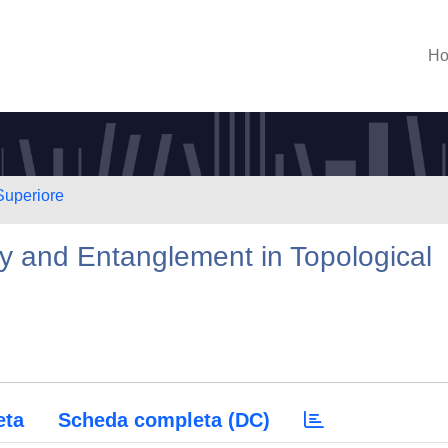
H
Superiore
ty and Entanglement in Topological
eta
Scheda completa (DC)