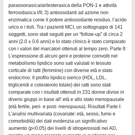
paraoxonasica/arilesterasica della PON-1 e attività
ferrosidasica I/II; 3) antiossidanti ad azione non
enzimatica come il potere antiossidante residuo, l’acido
urico e i tioli. Tra i pazienti MCI, un sottogruppo di 141
soggetti, sono stati seguiti per un “follow-up” di circa 2
anni (2.0 ± 0.6 anni) e lo stato clinico è stato comparato
con i valori del marcatori ottenuti al tempo zero. Parte II:
L’espressione di alcuni geni e proteine coinvolti nel
metabolismo lipidico sono sati valutati in tessuto
corticale di ratti (femmine) con diverse età e stato
endocrino. Il profilo lipidico sierico (HDL, LDL,
trigliceridi e colesterolo totale) dei ratti sono stati
comparate con i risultati ottenuti in 231 donne divise in
diversi gruppi in base all’ età e allo stato menopausale
(età fertile, peri- e post- menopausa). Risultati Parte I:
L’analisi multivariata (covariate: età, sesso, fumo e
comorbidità) dei dati evidenzia un significativo
aumento (p<0.05) dei livelli di idroperossidi nei AD,