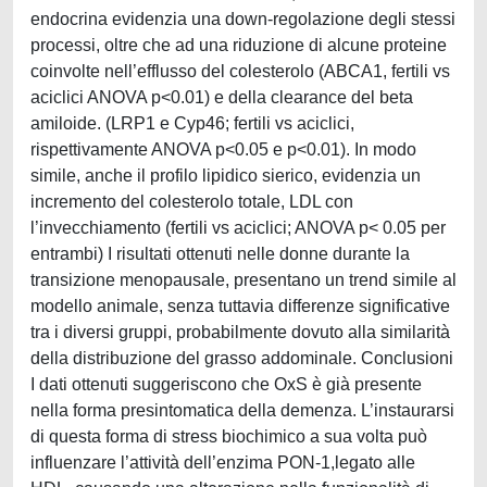
endocrina evidenzia una down-regolazione degli stessi
processi, oltre che ad una riduzione di alcune proteine
coinvolte nell’efflusso del colesterolo (ABCA1, fertili vs
aciclici ANOVA p<0.01) e della clearance del beta
amiloide. (LRP1 e Cyp46; fertili vs aciclici,
rispettivamente ANOVA p<0.05 e p<0.01). In modo
simile, anche il profilo lipidico sierico, evidenzia un
incremento del colesterolo totale, LDL con
l’invecchiamento (fertili vs aciclici; ANOVA p< 0.05 per
entrambi) I risultati ottenuti nelle donne durante la
transizione menopausale, presentano un trend simile al
modello animale, senza tuttavia differenze significative
tra i diversi gruppi, probabilmente dovuto alla similarità
della distribuzione del grasso addominale. Conclusioni
I dati ottenuti suggeriscono che OxS è già presente
nella forma presintomatica della demenza. L’instaurarsi
di questa forma di stress biochimico a sua volta può
influenzare l’attività dell’enzima PON-1,legato alle