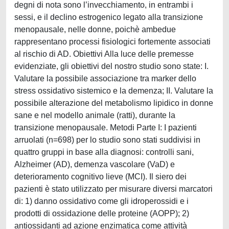
degni di nota sono l’invecchiamento, in entrambi i
sessi, e il declino estrogenico legato alla transizione
menopausale, nelle donne, poichè ambedue
rappresentano processi fisiologici fortemente associati
al rischio di AD. Obiettivi Alla luce delle premesse
evidenziate, gli obiettivi del nostro studio sono state: I.
Valutare la possibile associazione tra marker dello
stress ossidativo sistemico e la demenza; II. Valutare la
possibile alterazione del metabolismo lipidico in donne
sane e nel modello animale (ratti), durante la
transizione menopausale. Metodi Parte I: I pazienti
arruolati (n=698) per lo studio sono stati suddivisi in
quattro gruppi in base alla diagnosi: controlli sani,
Alzheimer (AD), demenza vascolare (VaD) e
deterioramento cognitivo lieve (MCI). Il siero dei
pazienti è stato utilizzato per misurare diversi marcatori
di: 1) danno ossidativo come gli idroperossidi e i
prodotti di ossidazione delle proteine (AOPP); 2)
antiossidanti ad azione enzimatica come attività