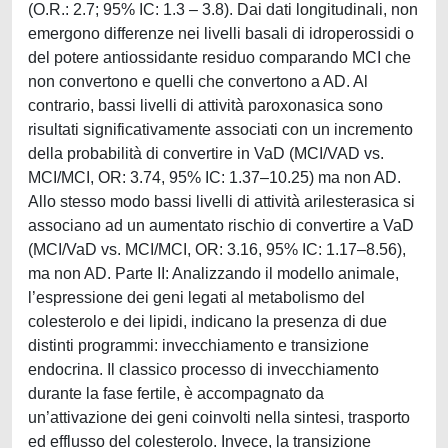
(O.R.: 2.7; 95% IC: 1.3 – 3.8). Dai dati longitudinali, non
emergono differenze nei livelli basali di idroperossidi o
del potere antiossidante residuo comparando MCI che
non convertono e quelli che convertono a AD. Al
contrario, bassi livelli di attività paroxonasica sono
risultati significativamente associati con un incremento
della probabilità di convertire in VaD (MCI/VAD vs.
MCI/MCI, OR: 3.74, 95% IC: 1.37–10.25) ma non AD.
Allo stesso modo bassi livelli di attività arilesterasica si
associano ad un aumentato rischio di convertire a VaD
(MCI/VaD vs. MCI/MCI, OR: 3.16, 95% IC: 1.17–8.56),
ma non AD. Parte II: Analizzando il modello animale,
l’espressione dei geni legati al metabolismo del
colesterolo e dei lipidi, indicano la presenza di due
distinti programmi: invecchiamento e transizione
endocrina. Il classico processo di invecchiamento
durante la fase fertile, è accompagnato da
un’attivazione dei geni coinvolti nella sintesi, trasporto
ed efflusso del colesterolo. Invece, la transizione