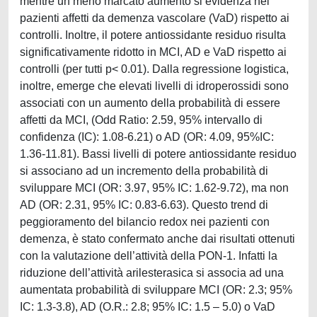
mentre un meno marcato aumento si evidenza nei
pazienti affetti da demenza vascolare (VaD) rispetto ai
controlli. Inoltre, il potere antiossidante residuo risulta
significativamente ridotto in MCI, AD e VaD rispetto ai
controlli (per tutti p< 0.01). Dalla regressione logistica,
inoltre, emerge che elevati livelli di idroperossidi sono
associati con un aumento della probabilità di essere
affetti da MCI, (Odd Ratio: 2.59, 95% intervallo di
confidenza (IC): 1.08-6.21) o AD (OR: 4.09, 95%IC:
1.36-11.81). Bassi livelli di potere antiossidante residuo
si associano ad un incremento della probabilità di
sviluppare MCI (OR: 3.97, 95% IC: 1.62-9.72), ma non
AD (OR: 2.31, 95% IC: 0.83-6.63). Questo trend di
peggioramento del bilancio redox nei pazienti con
demenza, è stato confermato anche dai risultati ottenuti
con la valutazione dell’attività della PON-1. Infatti la
riduzione dell’attività arilesterasica si associa ad una
aumentata probabilità di sviluppare MCI (OR: 2.3; 95%
IC: 1.3-3.8), AD (O.R.: 2.8; 95% IC: 1.5 – 5.0) o VaD