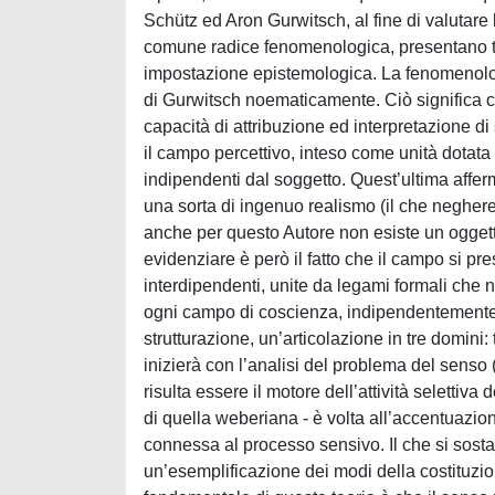
Schütz ed Aron Gurwitsch, al fine di valutare la
comune radice fenomenologica, presentano tutt
impostazione epistemologica. La fenomenolo
di Gurwitsch noematicamente. Ciò significa c
capacità di attribuzione ed interpretazione di 
il campo percettivo, inteso come unità dotata
indipendenti dal soggetto. Quest’ultima aff
una sorta di ingenuo realismo (il che neghe
anche per questo Autore non esiste un oggett
evidenziare è però il fatto che il campo si 
interdipendenti, unite da legami formali che 
ogni campo di coscienza, indipendentemente 
strutturazione, un’articolazione in tre domin
inizierà con l’analisi del problema del senso (
risulta essere il motore dell’attività selettiva 
di quella weberiana - è volta all’accentuazi
connessa al processo sensivo. Il che si sostan
un’esemplificazione dei modi della costituzio