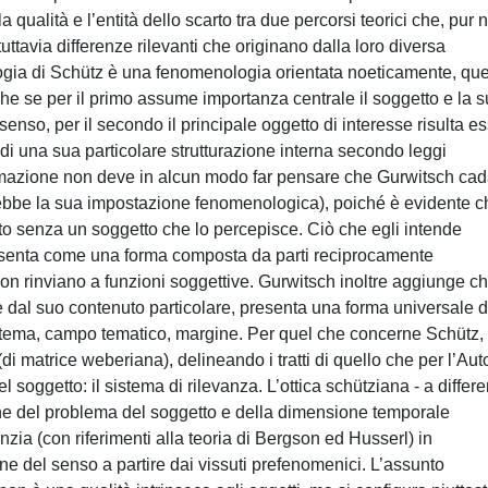
 qualità e l’entità dello scarto tra due percorsi teorici che, pur n
avia differenze rilevanti che originano dalla loro diversa
gia di Schütz è una fenomenologia orientata noeticamente, que
he se per il primo assume importanza centrale il soggetto e la 
senso, per il secondo il principale oggetto di interesse risulta e
 di una sua particolare strutturazione interna secondo leggi
ermazione non deve in alcun modo far pensare che Gurwitsch cad
rebbe la sua impostazione fenomenologica), poiché è evidente c
o senza un soggetto che lo percepisce. Ciò che egli intende
presenta come una forma composta da parti reciprocamente
non rinviano a funzioni soggettive. Gurwitsch inoltre aggiunge c
dal suo contenuto particolare, presenta una forma universale d
i: tema, campo tematico, margine. Per quel che concerne Schütz, 
di matrice weberiana), delineando i tratti di quello che per l’Aut
del soggetto: il sistema di rilevanza. L’ottica schütziana - a differ
one del problema del soggetto e della dimensione temporale
zia (con riferimenti alla teoria di Bergson ed Husserl) in
ne del senso a partire dai vissuti prefenomenici. L’assunto