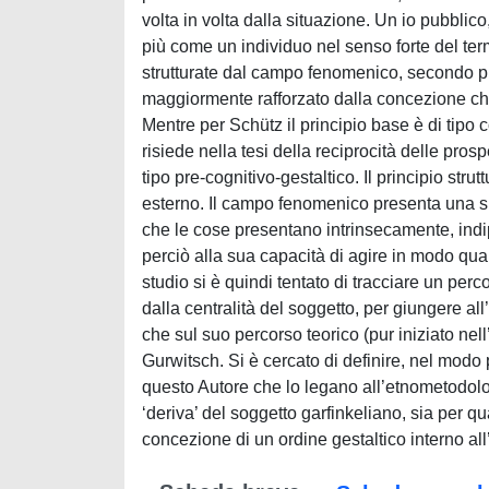
volta in volta dalla situazione. Un io pubblic
più come un individuo nel senso forte del term
strutturate dal campo fenomenico, secondo pr
maggiormente rafforzato dalla concezione che 
Mentre per Schütz il principio base è di tipo 
risiede nella tesi della reciprocità delle pros
tipo pre-cognitivo-gestaltico. Il principio stru
esterno. Il campo fenomenico presenta una su
che le cose presentano intrinsecamente, indi
perciò alla sua capacità di agire in modo qual
studio si è quindi tentato di tracciare un per
dalla centralità del soggetto, per giungere al
che sul suo percorso teorico (pur iniziato nel
Gurwitsch. Si è cercato di definire, nel modo 
questo Autore che lo legano all’etnometodolo
‘deriva’ del soggetto garfinkeliano, sia per q
concezione di un ordine gestaltico interno all