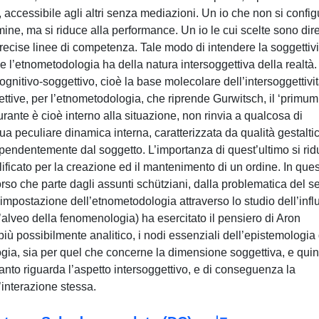
o, accessibile agli altri senza mediazioni. Un io che non si config
ine, ma si riduce alla performance. Un io le cui scelte sono dire
ecise linee di competenza. Tale modo di intendere la soggettivi
l’etnometodologia ha della natura intersoggettiva della realtà.
cognitivo-soggettivo, cioè la base molecolare dell’intersoggettivi
pettive, per l’etnometodologia, che riprende Gurwitsch, il ‘primum’
tturante è cioè interno alla situazione, non rinvia a qualcosa di
a peculiare dinamica interna, caratterizzata da qualità gestalti
pendentemente dal soggetto. L’importanza di quest’ultimo si ri
ificato per la creazione ed il mantenimento di un ordine. In que
corso che parte dagli assunti schütziani, dalla problematica del s
l’impostazione dell’etnometodologia attraverso lo studio dell’infl
l’alveo della fenomenologia) ha esercitato il pensiero di Aron
più possibilmente analitico, i nodi essenziali dell’epistemologia 
gia, sia per quel che concerne la dimensione soggettiva, e quin
uanto riguarda l’aspetto intersoggettivo, e di conseguenza la
’interazione stessa.