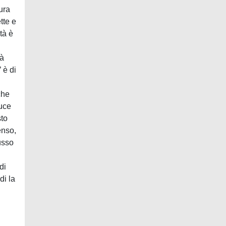
ura
tte e
tà è
tà
 è di
che
duce
sto
enso,
usso
di
di la