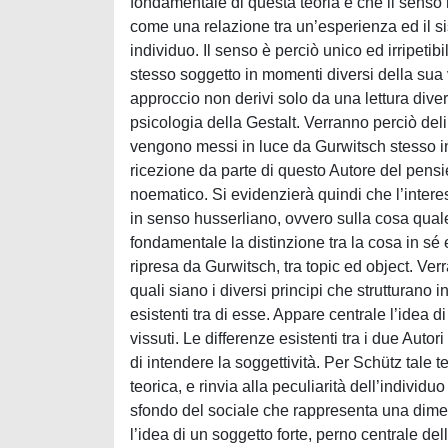
fondamentale di questa teoria è che il senso n
come una relazione tra un’esperienza ed il si
individuo. Il senso è perciò unico ed irripet
stesso soggetto in momenti diversi della sua 
approccio non derivi solo da una lettura dive
psicologia della Gestalt. Verranno perciò deli
vengono messi in luce da Gurwitsch stesso in
ricezione da parte di questo Autore del pensi
noematico. Si evidenzierà quindi che l’inter
in senso husserliano, ovvero sulla cosa quale
fondamentale la distinzione tra la cosa in sé
ripresa da Gurwitsch, tra topic ed object. Verr
quali siano i diversi principi che strutturan
esistenti tra di esse. Appare centrale l’idea 
vissuti. Le differenze esistenti tra i due Aut
di intendere la soggettività. Per Schütz tale 
teorica, e rinvia alla peculiarità dell’individ
sfondo del sociale che rappresenta una dimens
l’idea di un soggetto forte, perno centrale de