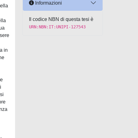
Informazioni
ella
Il codice NBN di questa tesi è
lla
URN:NBN:IT:UNIPI-127543
sua
ssere
a in
he
he
i
si
ore
enza