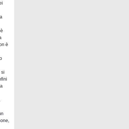
ei
ua
l
 è
a
non è
ro
 si
fini
va
a
un
ione,