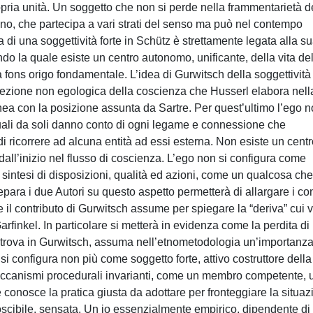
opria unità. Un soggetto che non si perde nella frammentarietà d
o, che partecipa a vari strati del senso ma può nel contempo
di una soggettività forte in Schütz è strettamente legata alla s
o la quale esiste un centro autonomo, unificante, della vita de
a fons origo fondamentale. L’idea di Gurwitsch della soggettività
cezione non egologica della coscienza che Husserl elabora nell
inea con la posizione assunta da Sartre. Per quest’ultimo l’ego 
 i quali da soli danno conto di ogni legame e connessione che
di ricorrere ad alcuna entità ad essi esterna. Non esiste un cent
 dall’inizio nel flusso di coscienza. L’ego non si configura come
, sintesi di disposizioni, qualità ed azioni, come un qualcosa che
epara i due Autori su questo aspetto permetterà di allargare i con
he il contributo di Gurwitsch assume per spiegare la “deriva” cui 
arfinkel. In particolare si metterà in evidenza come la perdita di
si trova in Gurwitsch, assuma nell’etnometodologia un’importanz
si configura non più come soggetto forte, attivo costruttore della
 meccanismi procedurali invarianti, come un membro competente, 
conosce la pratica giusta da adottare per fronteggiare la situaz
oscibile, sensata. Un io essenzialmente empirico, dipendente di