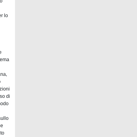
to
r lo
e
noema
ana,
o
zioni
so di
 modo
sullo
ge
nto