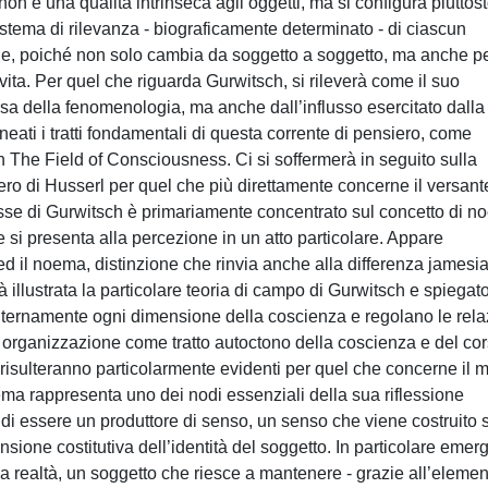
on è una qualità intrinseca agli oggetti, ma si configura piuttos
stema di rilevanza - biograficamente determinato - di ciascun
ibile, poiché non solo cambia da soggetto a soggetto, ma anche pe
vita. Per quel che riguarda Gurwitsch, si rileverà come il suo
rsa della fenomenologia, ma anche dall’influsso esercitato dalla
neati i tratti fondamentali di questa corrente di pensiero, come
 The Field of Consciousness. Ci si soffermerà in seguito sulla
ero di Husserl per quel che più direttamente concerne il versant
esse di Gurwitsch è primariamente concentrato sul concetto di 
 si presenta alla percezione in un atto particolare. Appare
 ed il noema, distinzione che rinvia anche alla differenza jamesi
à illustrata la particolare teoria di campo di Gurwitsch e spiegat
o internamente ogni dimensione della coscienza e regolano le rela
di organizzazione come tratto autoctono della coscienza e del cor
ori risulteranno particolarmente evidenti per quel che concerne il
tema rappresenta uno dei nodi essenziali della sua riflessione
uo di essere un produttore di senso, un senso che viene costruito 
ione costitutiva dell’identità del soggetto. In particolare emer
lla realtà, un soggetto che riesce a mantenere - grazie all’eleme