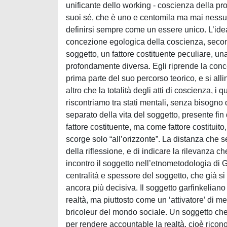
unificante dello working - coscienza della pr
suoi sé, che è uno e centomila ma mai nessun
definirsi sempre come un essere unico. L’idea 
concezione egologica della coscienza, second
soggetto, un fattore costituente peculiare, un
profondamente diversa. Egli riprende la con
prima parte del suo percorso teorico, e si all
altro che la totalità degli atti di coscienza,
riscontriamo tra stati mentali, senza bisogno 
separato della vita del soggetto, presente fin
fattore costituente, ma come fattore costituito
scorge solo “all’orizzonte”. La distanza che s
della riflessione, e di indicare la rilevanza c
incontro il soggetto nell’etnometodologia di G
centralità e spessore del soggetto, che già 
ancora più decisiva. Il soggetto garfinkeliano 
realtà, ma piuttosto come un ‘attivatore’ di
bricoleur del mondo sociale. Un soggetto che 
per rendere accountable la realtà, cioè ricon