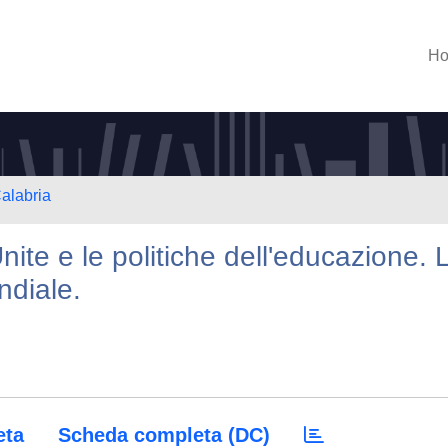
H
Calabria
nite e le politiche dell'educazione. 
diale.
eta
Scheda completa (DC)