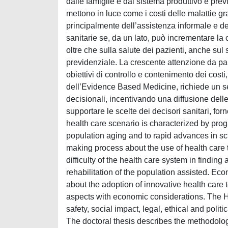
dalle famiglie e dal sistema produttivo e previd
mettono in luce come i costi delle malattie gr
principalmente dell’assistenza informale e del
sanitarie se, da un lato, può incrementare la 
oltre che sulla salute dei pazienti, anche sul
previdenziale. La crescente attenzione da par
obiettivi di controllo e contenimento dei costi
dell’Evidence Based Medicine, richiede un s
decisionali, incentivando una diffusione delle
supportare le scelte dei decisori sanitari, for
health care scenario is characterized by pro
population aging and to rapid advances in sci
making process about the use of health care 
difficulty of the health care system in finding
rehabilitation of the population assisted. Ec
about the adoption of innovative health care t
aspects with economic considerations. The 
safety, social impact, legal, ethical and poli
The doctoral thesis describes the methodolog