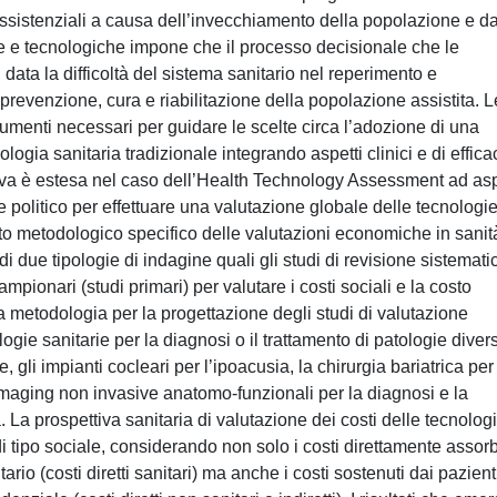
ssistenziali a causa dell’invecchiamento della popolazione e da
he e tecnologiche impone che il processo decisionale che le
ata la difficoltà del sistema sanitario nel reperimento e
di prevenzione, cura e riabilitazione della popolazione assistita. L
umenti necessari per guidare le scelte circa l’adozione di una
logia sanitaria tradizionale integrando aspetti clinici e di effica
va è estesa nel caso dell’Health Technology Assessment ad asp
 e politico per effettuare una valutazione globale delle tecnologi
mento metodologico specifico delle valutazioni economiche in sanit
i due tipologie di indagine quali gli studi di revisione sistemati
campionari (studi primari) per valutare i costi sociali e la costo
 La metodologia per la progettazione degli studi di valutazione
ogie sanitarie per la diagnosi o il trattamento di patologie diver
e, gli impianti cocleari per l’ipoacusia, la chirurgia bariatrica per
imaging non invasive anatomo-funzionali per la diagnosi e la
 La prospettiva sanitaria di valutazione dei costi delle tecnolog
di tipo sociale, considerando non solo i costi direttamente assorb
rio (costi diretti sanitari) ma anche i costi sostenuti dai pazient