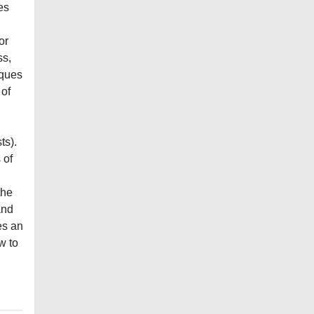
es
or
ss,
iques
 of
ts).
 of
the
and
es an
w to