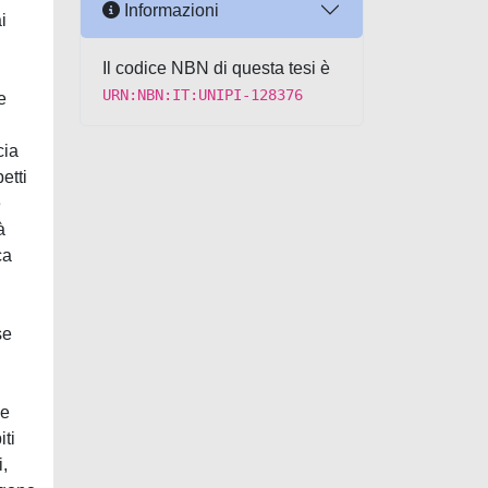
Informazioni
i
Il codice NBN di questa tesi è
URN:NBN:IT:UNIPI-128376
e
cia
etti
e
à
ca
se
ie
iti
i,