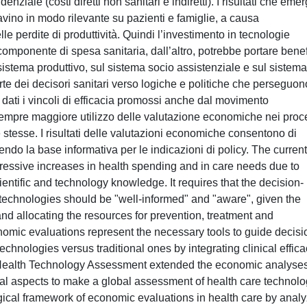
enziale (costi diretti non sanitari e indiretti). I risultati che em
avino in modo rilevante su pazienti e famiglie, a causa
le perdite di produttività. Quindi l’investimento in tecnologie
componente di spesa sanitaria, dall’altro, potrebbe portare benef
 sistema produttivo, sul sistema socio assistenziale e sul sistema
te dei decisori sanitari verso logiche e politiche che perseguono
, dati i vincoli di efficacia promossi anche dal movimento
empre maggiore utilizzo delle valutazione economiche nei proc
 stesse. I risultati delle valutazioni economiche consentono di
nendo la base informativa per le indicazioni di policy. The current
gressive increases in health spending and in care needs due to
entific and technology knowledge. It requires that the decision-
technologies should be "well-informed" and "aware", given the
 and allocating the resources for prevention, treatment and
onomic evaluations represent the necessary tools to guide decisi
echnologies versus traditional ones by integrating clinical effic
Health Technology Assessment extended the economic analyses
tical aspects to make a global assessment of health care technolo
ical framework of economic evaluations in health care by anal