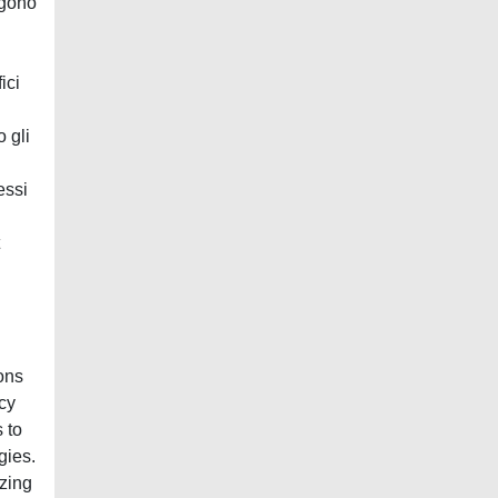
ergono
ici
 gli
essi
ons
acy
 to
gies.
yzing