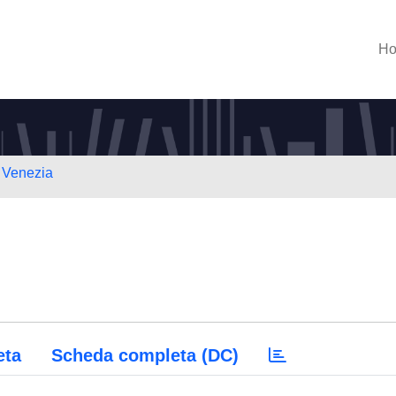
H
i Venezia
eta
Scheda completa (DC)