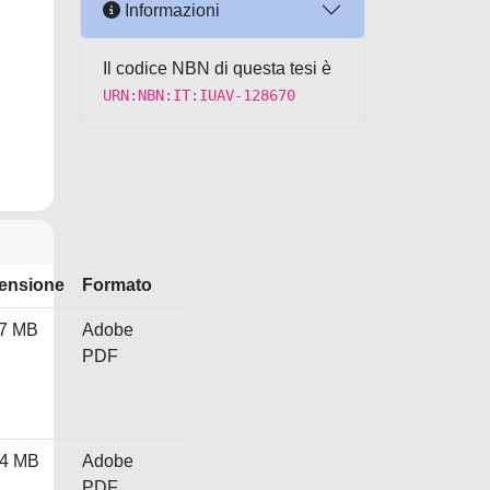
Informazioni
Il codice NBN di questa tesi è
URN:NBN:IT:IUAV-128670
ensione
Formato
.7 MB
Adobe
PDF
94 MB
Adobe
PDF