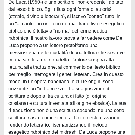
De Luca (1950-) è uno scrittore "non-credente" abitato
dal testo biblico. Egli rifiuta ogni forma di autorità
(statale, divina o letteraria), si iscrive "contro" tutto, in
un "accanto", in un "fuori norma" traduttivo e esegetico
biblico che è tuttavia "norma" dell'ermeneutica
rabbinica. Il nostro lavoro prova a far vedere come De
Luca propone a un lettore proteiforme una
messinscena delle modalità di una lettura che si scrive.
In una scrittura del non-detto, l'autore si ispira alla
lettura, alla traduzione, al commento del testo biblico
per meglio interrogare i generi letterari. Crea in questo
modo, in un'opera babeliana in cui le origini sono
orizzonte, un "in fra mezzo". La sua posizione di
scrittura è doppia, tra cultura di fatto (di origine
cristiana) e cultura inventata (di origine ebraica). La sua
ri-traduzione non è una scrittura seconda, né una sotto-
scrittura; nasce come scrittura. Decontestualizzando,
rendendo letterario, risemantizzando il metodo
esegetico rabbinico del midrash, De Luca propone una