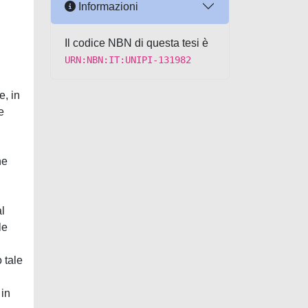
Informazioni
Il codice NBN di questa tesi è
URN:NBN:IT:UNIPI-131982
e, in
e
he
al
le
 tale
 in