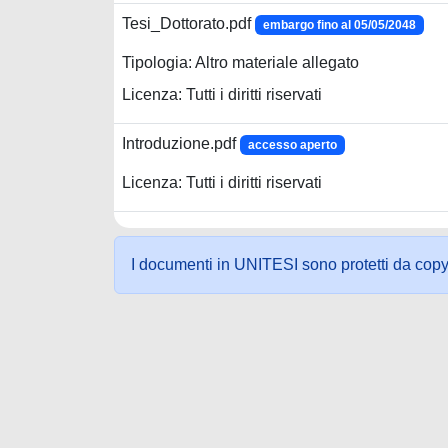
Tesi_Dottorato.pdf
embargo fino al 05/05/2048
Tipologia: Altro materiale allegato
Licenza: Tutti i diritti riservati
Introduzione.pdf
accesso aperto
Licenza: Tutti i diritti riservati
I documenti in UNITESI sono protetti da copyrig
Powered by UNITESI
-
about UNITESI
-
Utilizzo dei c