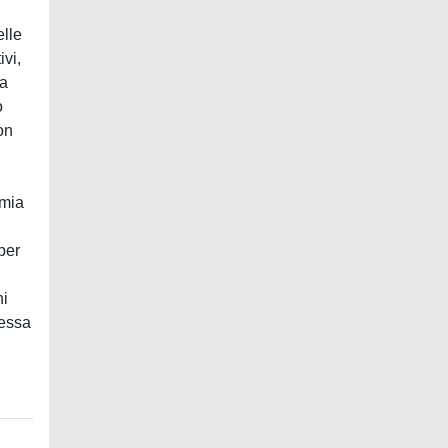
elle
ivi,
ha
o
on
omia
per
ni
messa