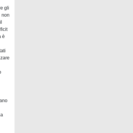
e gli
i non
il
icit
a è
ati
zzare
o
vano
la