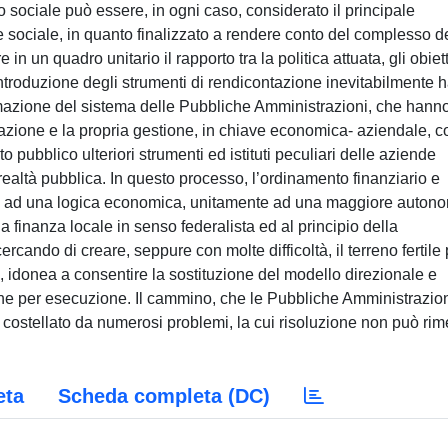
ncio sociale può essere, in ogni caso, considerato il principale
 sociale, in quanto finalizzato a rendere conto del complesso d
in un quadro unitario il rapporto tra la politica attuata, gli obiett
L’introduzione degli strumenti di rendicontazione inevitabilmente 
azione del sistema delle Pubbliche Amministrazioni, che hann
zazione e la propria gestione, in chiave economica- aziendale, c
 pubblico ulteriori strumenti ed istituti peculiari delle aziende
a realtà pubblica. In questo processo, l’ordinamento finanziario e
rati ad una logica economica, unitamente ad una maggiore auton
a finanza locale in senso federalista ed al principio della
rcando di creare, seppure con molte difficoltà, il terreno fertile 
 idonea a consentire la sostituzione del modello direzionale e
one per esecuzione. Il cammino, che le Pubbliche Amministrazio
 costellato da numerosi problemi, la cui risoluzione non può ri
eta
Scheda completa (DC)