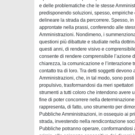
e delle problematiche che le stesse Amministr
predisponendo soluzioni, spesso, empiriche e 
delineare la strada da percorrere. Spesso, in 
approntate nella prassi, conferendo alle stes
Amministrazioni. Nondimeno, i summenzionati
questioni più dibattute e studiate nella dottr
questi anni, di rendere visivo e comprensibile 
consente di rendere comprensibile l’azione dei
chiarezza, la comunicazione e l’interazione tr
contatto tra di loro. Tra detti soggetti devono 
Amministrazioni, che, in tal modo, sono posti 
propulsivo, trasformandosi da meri spettatori 
strumenti a tutti coloro che intendono avere 
fine di poter concorrere nella determinazione
rappresenta, di fatto, uno strumento per dimost
Pubbliche Amministrazioni, in ossequio ai pri
strada, investendo nella rendicontazione soci
Pubbliche potranno operare, conformandosi ai p