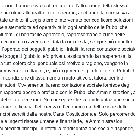
azioni hanno dovuto affrontare, nell’attuazione della stessa,
peculiari alle realtà in cui operano, adottando la normativa a
tale ambito, il Legislatore è intervenuto per codificare soluzioni
se sistematicità ed operatività in ogni ambito delle Pubbliche
 temi, di non facile approccio, rappresentano alcune delle
ina economico aziendale, data la necessità, sempre più impellent
l’operato dei soggetti pubblici. Infatti, la rendicontazione social
 soggetti (pubblici e/o privati), assicurando la trasparenza, la
a tutti coloro che, per qualsiasi motivo e ragione, vengono in
annoverarsi i cittadini, e, più in generale, gli utenti delle Pubblic
in condizione di assumere un ruolo attivo e, talora, perfino,
in attori. Ovviamente, la rendicontazione sociale fornisce degli
un rapporto aperto e proficuo con le Pubbliche Amministrazioni, 
 delle loro decisioni. Ne consegue che la rendicontazione socia
rare l’efficacia, l’efficienza e l’economicità dell’azione delle
ncipi sanciti dalla nostra Carta Costituzionale. Solo percorrendo
ale ingenti risorse umane e finanziarie, le Amministrazioni
redetti principi. In effetti la rendicontazione sociale risponde,