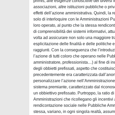
primis, alle esigenze conoscitive dei diversi in
associazioni, altre istituzioni pubbliche o pri
effetti dell’azione amministrativa. Quindi, la 
solo di interloquire con le Amministrazioni Pu
loro operato, al punto che la stessa rendicon
di comprensibilità dei sistemi informativi, att
volta ad assicurare non solo una maggiore t
esplicitazione delle finalità e delle politiche
raggiunti. Con la conseguenza che l’introduzi
l’azione di tutti coloro che operano nelle Pub
amministratore, professionista…) al fine di i
degli obbietti prefissati, aspetto che costitui
precedentemente era caratterizzata dall’anoni
personalizzare l’azione nell’Amministrazione, 
sistema premiante, caratterizzato dal ricono
un obbiettivo prefissato. Purtroppo, la ratio di
Amministrazioni che ricollegano gli incentivi 
rendicontazione sociale nelle Pubbliche Ammin
stessa, variano, in ogni singola realtà, assum