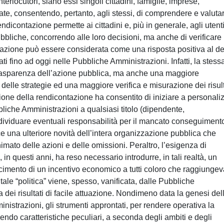
terlocutori, siano essi singoli cittadini, famiglie, imprese,
vate, consentendo, pertanto, agli stessi, di comprendere e valutar
rendicontazione permette ai cittadini e, più in generale, agli utent
bbliche, concorrendo alle loro decisioni, ma anche di verificare 
tazione può essere considerata come una risposta positiva al def
uati fino ad oggi nelle Pubbliche Amministrazioni. Infatti, la stess
rasparenza dell’azione pubblica, ma anche una maggiore
 e delle strategie ed una maggiore verifica e misurazione dei risult
one della rendicontazione ha consentito di iniziare a personali
bliche Amministrazioni a qualsiasi titolo (dipendente,
ndividuare eventuali responsabilità per il mancato conseguiment
sce una ulteriore novità dell’intera organizzazione pubblica che
mato delle azioni e delle omissioni. Peraltro, l’esigenza di
in questi anni, ha reso necessario introdurre, in tali realtà, un
scimento di un incentivo economico a tutti coloro che raggiunge
 tale “politica” viene, spesso, vanificata, dalle Pubbliche
a dei risultati di facile attuazione. Nondimeno data la genesi del
istrazioni, gli strumenti approntati, per rendere operativa la
endo caratteristiche peculiari, a seconda degli ambiti e degli