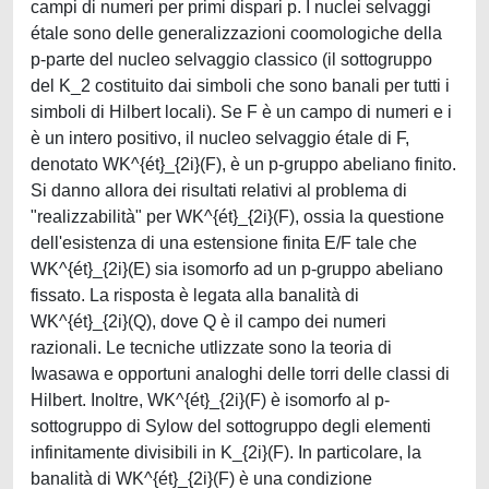
campi di numeri per primi dispari p. I nuclei selvaggi
étale sono delle generalizzazioni coomologiche della
p-parte del nucleo selvaggio classico (il sottogruppo
del K_2 costituito dai simboli che sono banali per tutti i
simboli di Hilbert locali). Se F è un campo di numeri e i
è un intero positivo, il nucleo selvaggio étale di F,
denotato WK^{ét}_{2i}(F), è un p-gruppo abeliano finito.
Si danno allora dei risultati relativi al problema di
"realizzabilità" per WK^{ét}_{2i}(F), ossia la questione
dell'esistenza di una estensione finita E/F tale che
WK^{ét}_{2i}(E) sia isomorfo ad un p-gruppo abeliano
fissato. La risposta è legata alla banalità di
WK^{ét}_{2i}(Q), dove Q è il campo dei numeri
razionali. Le tecniche utlizzate sono la teoria di
Iwasawa e opportuni analoghi delle torri delle classi di
Hilbert. Inoltre, WK^{ét}_{2i}(F) è isomorfo al p-
sottogruppo di Sylow del sottogruppo degli elementi
infinitamente divisibili in K_{2i}(F). In particolare, la
banalità di WK^{ét}_{2i}(F) è una condizione