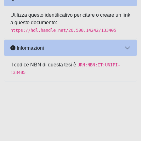
Utilizza questo identificativo per citare o creare un link
a questo documento:
https://hdl.handle.net/20.500.14242/133405
Informazioni
Il codice NBN di questa tesi è
URN:NBN:IT:UNIPI-
133405
Powered by UNITESI
-
about
UNITESI
-
Utilizzo dei cookie
-
Copyright © 2026