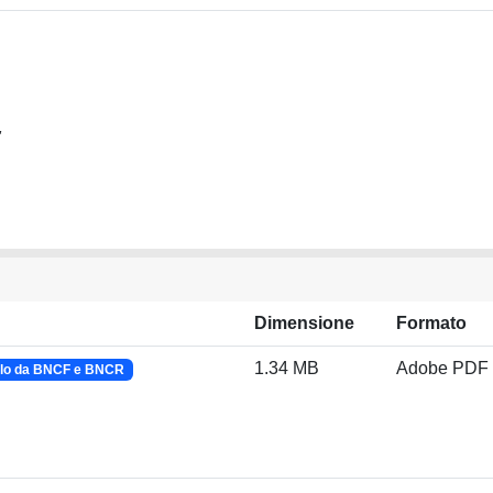
"
Dimensione
Formato
1.34 MB
Adobe PDF
olo da BNCF e BNCR