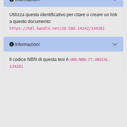
Utilizza questo identificativo per citare o creare un link
a questo documento:
https://hdl.handle.net/20.500.14242/134281
Informazioni
Il codice NBN di questa tesi è
URN:NBN:IT:UNICAL-
134281
Powered by UNITESI
-
about
UNITESI
-
Utilizzo dei cookie
-